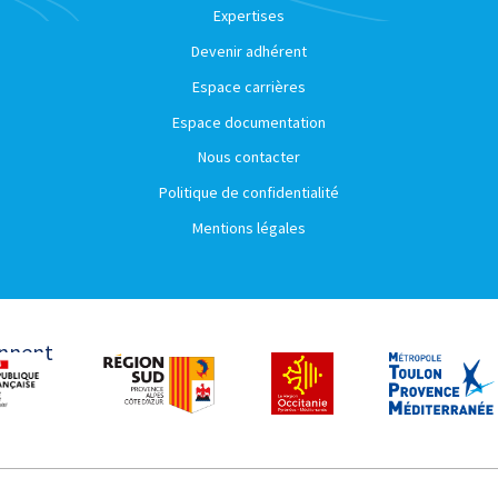
Expertises
Devenir adhérent
Espace carrières
Espace documentation
Nous contacter
Politique de confidentialité
Mentions légales
ennent