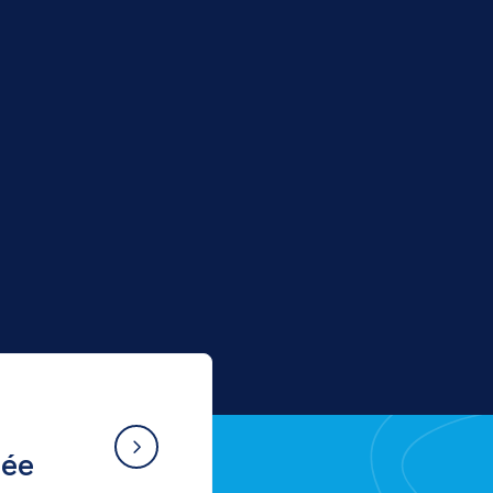
j
m
29 Juillet 2026
Europe
TREASURE – Evaluation de nouveaux
indicateurs de qualité environnementale
dans les ports Euro-MED et leurs
environs
née