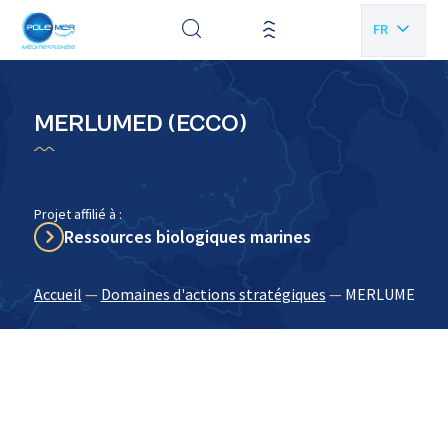
Panneau de gestion des cookies
FR
EN
MERLUMED (ECCO)
Projet affilié à :
Ressources biologiques marines
Accueil
—
Domaines d'actions stratégiques
—
MERLUMED (E