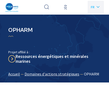
Panneau de gestion des cookies
FR
EN
OPHARM
Projet affilié à :
Ressources énergétiques et minérales
marines
Accueil
—
Domaines d'actions stratégiques
—
OPHARM