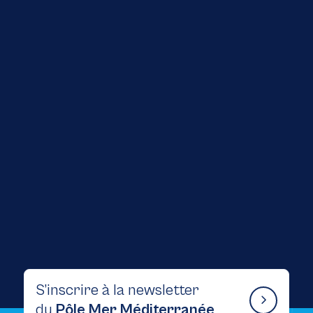
1 Juillet 2026
News
Atelier « QSSE & Économie Bleue » : une
journée d’échanges au service d’une filière
maritime durable
S’inscrire à la newsletter
du
Pôle Mer Méditerranée