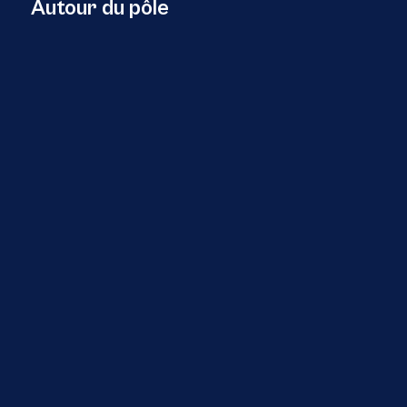
Autour du pôle
29 Juillet 2026
Europe
Retour sur l’événement transnational
AZA4ICE – Deux rives , un avenir bleu » , à
Tanger au Maroc