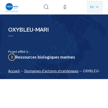
Panneau de gestion des cookies
FR
EN
OXYBLEU-MARI
Projet affilié à :
Ressources biologiques marines
Accueil
—
Domaines d'actions stratégiques
—
OXYBLEU-MAR