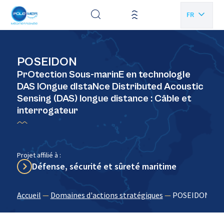
Panneau de gestion des cookies
FR
EN
POSEIDON
PrOtection Sous-marinE en technologIe
DAS lOngue dIstaNce Distributed Acoustic
Sensing (DAS) longue distance : Câble et
interrogateur
Projet affilié à :
Défense, sécurité et sûreté maritime
Accueil
—
Domaines d'actions stratégiques
—
POSEIDON