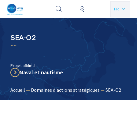
Panneau de gestion des cookies
FR
EN
SEA-O2
Projet affilié à :
Naval et nautisme
Accueil
—
Domaines d'actions stratégiques
—
SEA-O2