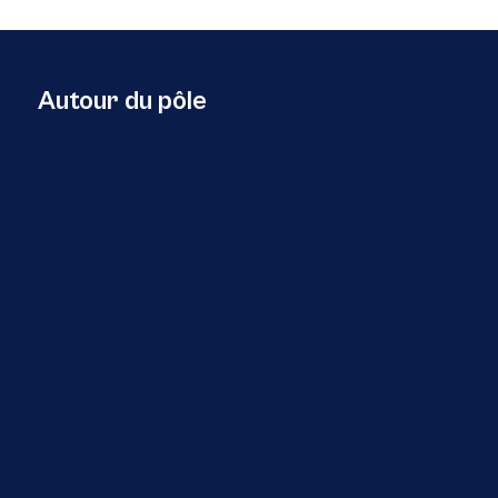
Autour du pôle
29 Juillet 2026
Europe
Retour sur l’événement transnational
AZA4ICE – Deux rives , un avenir bleu » , à
Tanger au Maroc