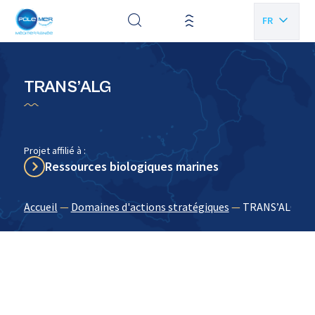
Panneau de gestion des cookies
FR
EN
TRANS’ALG
Projet affilié à :
Ressources biologiques marines
Accueil
—
Domaines d'actions stratégiques
—
TRANS’ALG