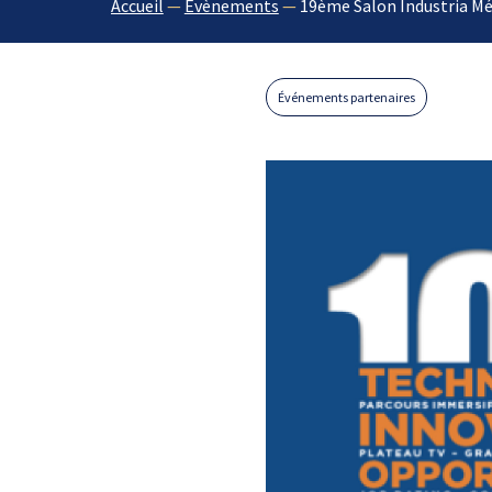
Accueil
—
Évènements
—
19ème Salon Industria Mé
Événements partenaires