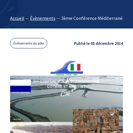
Accueil
—
Évènements
—
3ème Conférence Méditerranéenne Cô
Publié le 05 décembre 2014
Événements du pôle