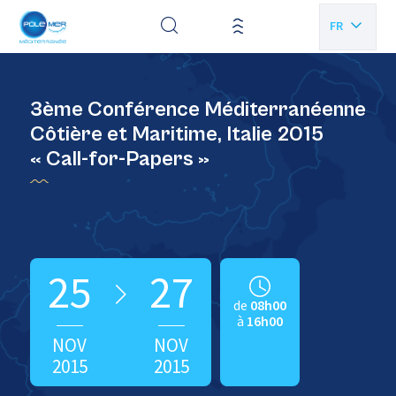
Panneau de gestion des cookies
FR
EN
3ème Conférence Méditerranéenne
Côtière et Maritime, Italie 2015
« Call-for-Papers »
25
27
de
08h00
à
16h00
NOV
NOV
2015
2015