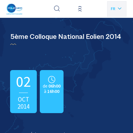
Panneau de gestion des cookies
FR
EN
5ème Colloque National Eolien 2014
02
de
06h00
à
16h00
OCT
2014