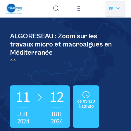
Panneau de gestion des cookies
FR
EN
ALGORESEAU : Zoom sur les
travaux micro et macroalgues en
Méditerranée
11
12
de
09h30
à
12h30
JUIL
JUIL
2024
2024