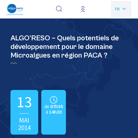
Panneau de gestion des cookies
FR
EN
ALGO’RESO – Quels potentiels de
développement pour le domaine
Microalgues en région PACA ?
13
de
07h30
à
14h30
MAI
2014