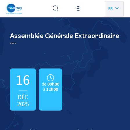
Panneau de gestion des cookies
FR
EN
Assemblée Générale Extraordinaire
16
de
09h00
à
12h00
DÉC
2025