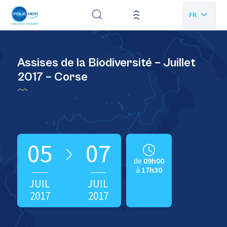
Panneau de gestion des cookies
FR
EN
Assises de la Biodiversité – Juillet
2017 – Corse
05
07
de
09h00
à
17h30
JUIL
JUIL
2017
2017