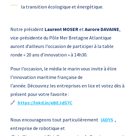
la transition écologique et énergétique.
Notre président
Laurent MOSER
et
Aurore DAVAINE
,
vice-présidente du Pôle Mer Bretagne Atlantique
auront d’ailleurs l’occasion de participer à la table
ronde « 20 ans d’innovation » à 14h30.
Pour l’occasion
, le média
le marin vous invite à élire
l’innovation
maritime française
de
l’année
. Découvrez les entreprises en lice et votez dès
à
présent pour votre favorite
:
🔗
https://lnkd.in/eBEJdS7C
Nous
encourag
eons
tout
particulièrement
IADYS
,
entreprise
de
robotique
et