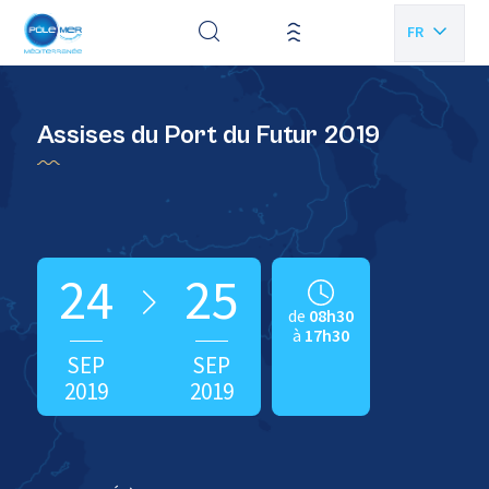
Panneau de gestion des cookies
FR
EN
Assises du Port du Futur 2019
24
25
de
08h30
à
17h30
SEP
SEP
2019
2019