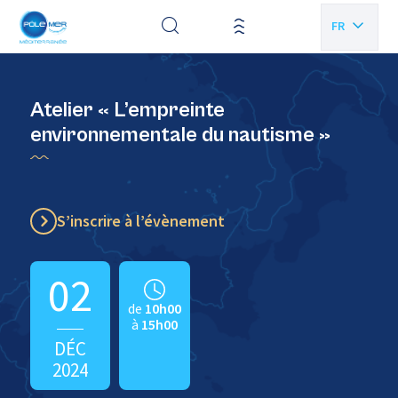
Panneau de gestion des cookies
FR
EN
Atelier « L’empreinte
environnementale du nautisme »
S’inscrire à l’évènement
02
de
10h00
à
15h00
DÉC
2024