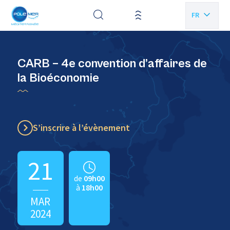
Panneau de gestion des cookies
FR
EN
CARB – 4e convention d’affaires de
la Bioéconomie
S’inscrire à l’évènement
21
de
09h00
à
18h00
MAR
2024