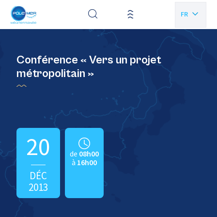
Panneau de gestion des cookies
FR
EN
Conférence « Vers un projet
métropolitain »
20
de
08h00
à
16h00
DÉC
2013