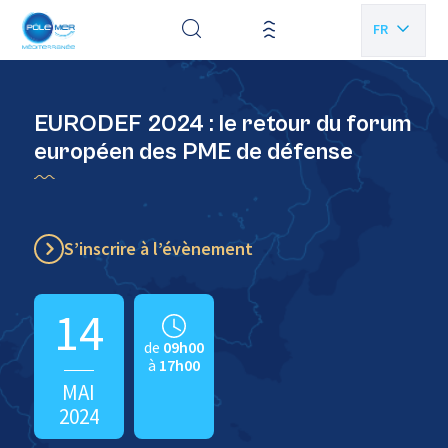
Panneau de gestion des cookies
FR
EN
EURODEF 2024 : le retour du forum
européen des PME de défense
S’inscrire à l’évènement
14
de
09h00
à
17h00
MAI
2024