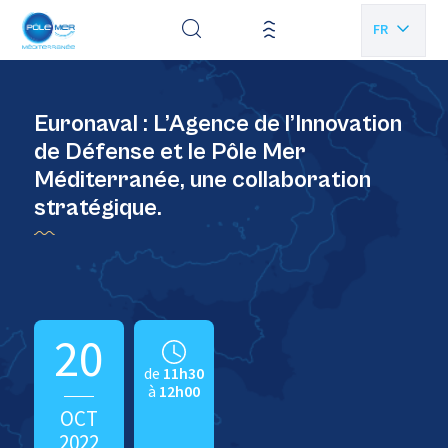
Panneau de gestion des cookies
FR
EN
Euronaval : L’Agence de l’Innovation
de Défense et le Pôle Mer
Méditerranée, une collaboration
stratégique.
20
de
11h30
à
12h00
OCT
2022