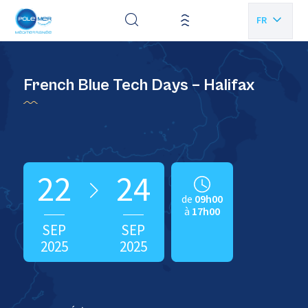
Panneau de gestion des cookies
FR
EN
French Blue Tech Days – Halifax
22
24
de
09h00
à
17h00
SEP
SEP
2025
2025