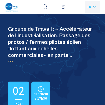
Panneau de gestion des cookies
FR
EN
Groupe de Travail : « Accélérateur
de l’industrialisation. Passage des
protos / fermes pilotes éolien
flottant aux échelles
commerciales» en parte…
02
de
13h30
à
17h30
DÉC