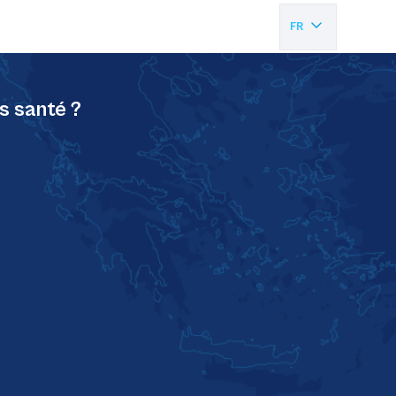
FR
EN
s santé ?