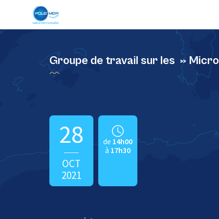
Panneau de gestion des cookies
Groupe de travail sur les » Micr
28
de
14h00
à
17h30
OCT
2021