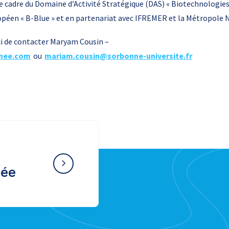
le cadre du Domaine d’Activité Stratégique (DAS) « Biotechnologies
opéen « B-Blue » et en partenariat avec IFREMER et la Métropole N
i de contacter Maryam Cousin –
nee.com
ou
mariam.cousin@sorbonne-universite.fr
née