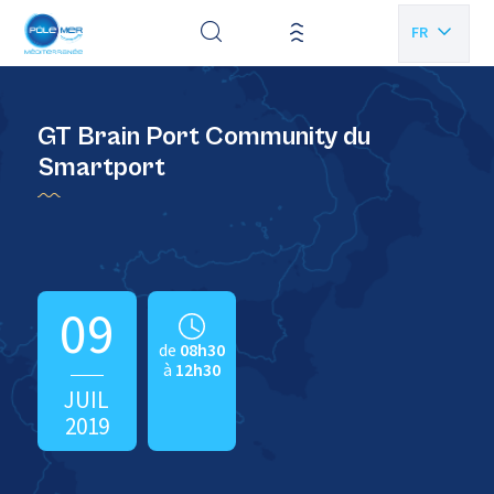
Panneau de gestion des cookies
FR
EN
GT Brain Port Community du
Smartport
09
de
08h30
à
12h30
JUIL
2019