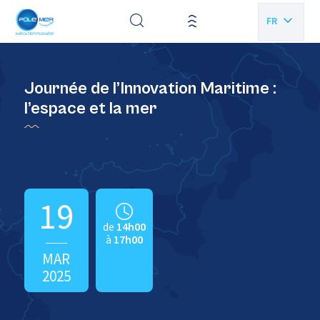
Panneau de gestion des cookies
FR
EN
Journée de l’Innovation Maritime :
l’espace et la mer
19
de
14h00
à
17h00
MAR
2025