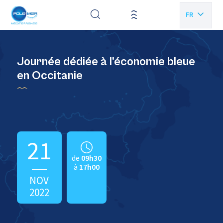
Panneau de gestion des cookies
FR
EN
Journée dédiée à l’économie bleue
en Occitanie
21
de
09h30
à
17h00
NOV
2022