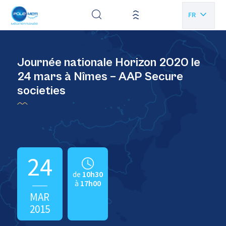
Panneau de gestion des cookies
FR
EN
Journée nationale Horizon 2020 le
24 mars à Nîmes – AAP Secure
societies
24
de
10h30
à
17h00
MAR
2015