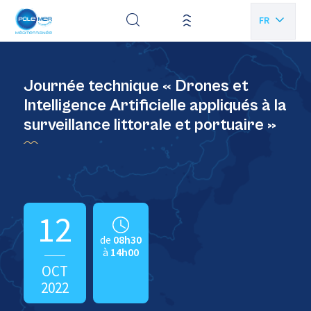
Panneau de gestion des cookies
FR
EN
Journée technique « Drones et
Intelligence Artificielle appliqués à la
surveillance littorale et portuaire »
12
de
08h30
à
14h00
OCT
2022