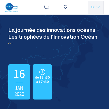
Panneau de gestion des cookies
FR
EN
La journée des innovations océans –
Les trophées de l’Innovation Océan
16
de
13h30
à
17h30
JAN
2020