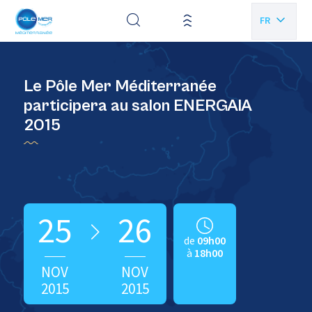
Panneau de gestion des cookies
FR
EN
Le Pôle Mer Méditerranée
participera au salon ENERGAIA
2015
25
26
de
09h00
à
18h00
NOV
NOV
2015
2015