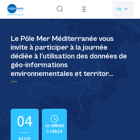
Panneau de gestion des cookies
FR
EN
Le Pôle Mer Méditerranée vous
invite à participer à la journée
dédiée à l’utilisation des données de
géo-informations
environnementales et territor…
04
de
09h00
à
16h15
MAR