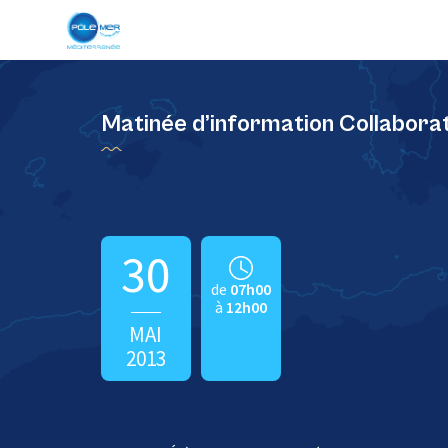
Panneau de gestion des cookies
Matinée d’information Collabor
30
de
07h00
à
12h00
MAI
2013