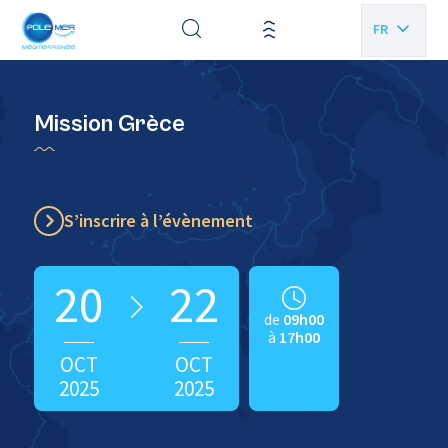
Panneau de gestion des cookies
FR
EN
Mission Grèce
S’inscrire à l’évènement
20
22
de
09h00
à
17h00
OCT
OCT
2025
2025