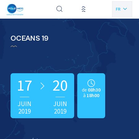
Panneau de gestion des cookies
FR
EN
OCEANS 19
17
20
de
08h30
à
18h00
JUIN
JUIN
2019
2019