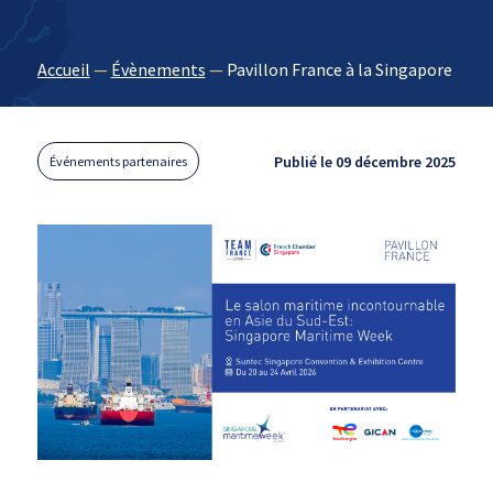
Accueil
—
Évènements
—
Pavillon France à la Singapore Mar
Publié le 09 décembre 2025
Événements partenaires