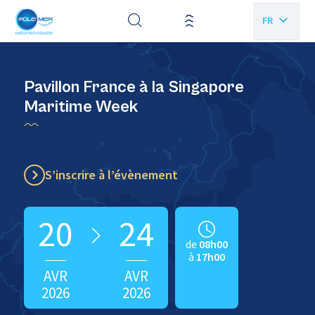
Panneau de gestion des cookies
FR
EN
Pavillon France à la Singapore
Maritime Week
S’inscrire à l’évènement
20
24
de
08h00
à
17h00
AVR
AVR
2026
2026