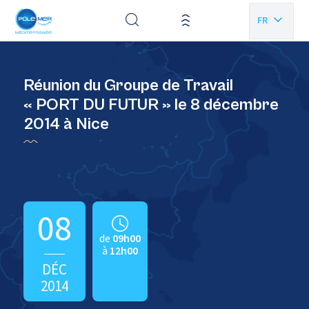
Panneau de gestion des cookies
FR
EN
Réunion du Groupe de Travail
« PORT DU FUTUR » le 8 décembre
2014 à Nice
08
de
09h00
à
12h00
DÉC
2014