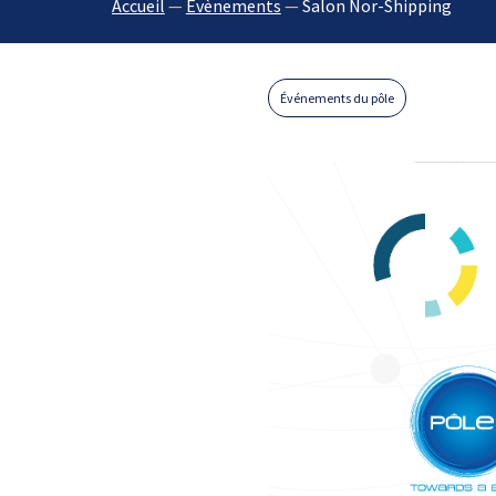
Accueil
—
Évènements
—
Salon Nor-Shipping
Événements du pôle