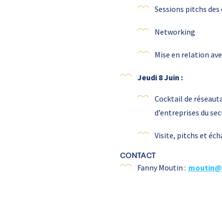
Sessions pitchs des
Networking
Mise en relation ave
Jeudi 8 Juin :
Cocktail de réseaut
d’entreprises du se
Visite, pitchs et é
CONTACT
Fanny Moutin :
moutin@