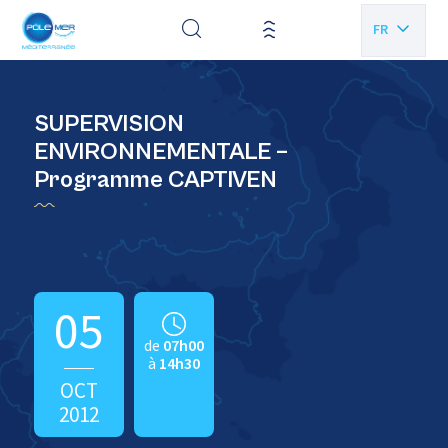
Panneau de gestion des cookies
FR
EN
SUPERVISION
ENVIRONNEMENTALE –
Programme CAPTIVEN
05
de
07h00
à
14h30
OCT
2012