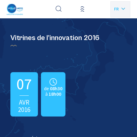
Panneau de gestion des cookies
FR
EN
Vitrines de l’innovation 2016
07
de
08h30
à
18h00
AVR
2016