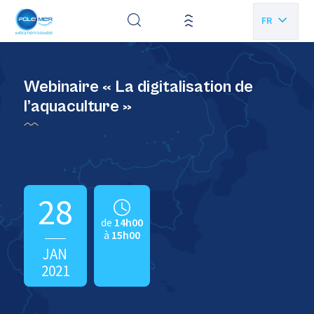
Panneau de gestion des cookies
FR
EN
Webinaire « La digitalisation de
l’aquaculture »
28
de
14h00
à
15h00
JAN
2021