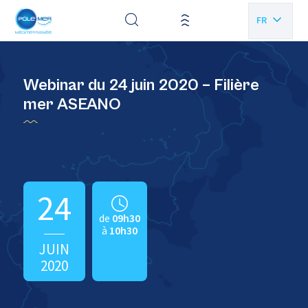
Panneau de gestion des cookies
FR
EN
Webinar du 24 juin 2020 – Filière
mer ASEANO
24
de
09h30
à
10h30
JUIN
2020