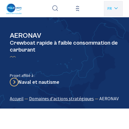
Panneau de gestion des cookies
FR
EN
AERONAV
Crewboat rapide à faible consommation de
carburant
Projet affilié à :
Naval et nautisme
Accueil
—
Domaines d'actions stratégiques
—
AERONAV